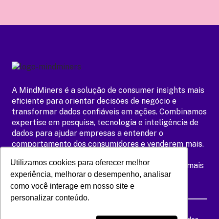
A MindMiners é a solução de consumer insights mais
eficiente para orientar decisões de negócio e
transformar dados confiáveis em ações. Combinamos
expertise em pesquisa, tecnologia e inteligência de
dados para ajudar empresas a entender o
comportamento dos consumidores e venderem mais.
Contamos com um painel de respondentes
Utilizamos cookies para oferecer melhor
Utilizamos cookies para oferecer melhor
proprietário e exclusivo, o MeSeems, que reúne mais
experiência, melhorar o desempenho, analisar
experiência, melhorar o desempenho, analisar
de 5 milhões de pessoas de todo o país.
como você interage em nosso site e
como você interage em nosso site e
personalizar conteúdo.
personalizar conteúdo.