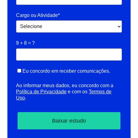
Cargo ou Atividade*
9 + 8 = ?
Eu concordo em receber comunicações.
Ao informar meus dados, eu concordo com a
Política de Privacidade
e com os
Termos de
Uso
.
Baixar estudo