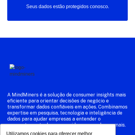
Seus dados estão protegidos conosco.
A MindMiners é a solução de consumer insights mais
eficiente para orientar decisões de negócio e
transformar dados confiáveis em ações. Combinamos
expertise em pesquisa, tecnologia e inteligência de
dados para ajudar empresas a entender o
comportamento dos consumidores e venderem mais.
Contamos com um painel de respondentes
Utilizamos cookies para oferecer melhor
Utilizamos cookies para oferecer melhor