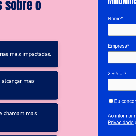
MindMine
 sobre o
Nome*
Empresa*
ias mais impactadas.
2 + 5 = ?
 alcançar mais
Eu concor
que chamam mais
Ao informar
Privacidade