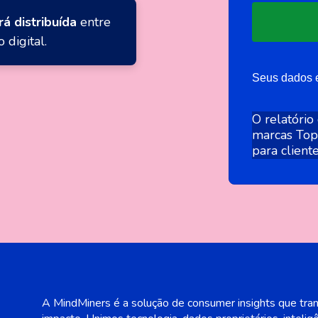
rá distribuída
entre
 digital.
Seus dados e
O relatório
marcas Top 
para cliente
A MindMiners é a solução de consumer insights que tra