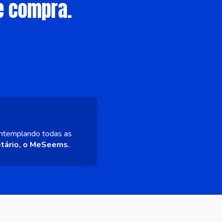
e compra.
ntemplando todas as
etário, o MeSeems.