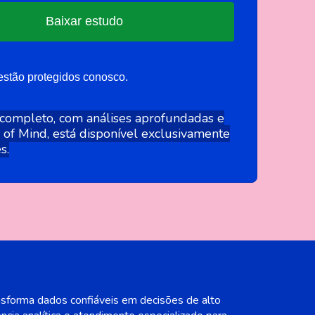
Baixar estudo
stão protegidos conosco.
 completo, com análises aprofundadas e
of Mind, está disponível exclusivamente
s.
nsforma dados confiáveis em decisões de alto