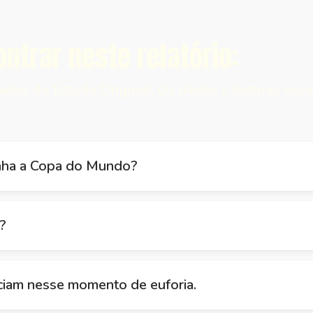
ntrar neste relatório:
ados do Estudo Original. Os dados e leituras ess
nha a Copa do Mundo?
r?
ciam nesse momento de euforia.