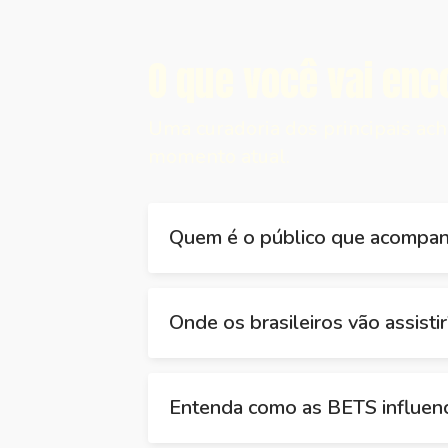
O que você vai enco
Uma curadoria dos principais ach
momento atual.
Quem é o público que acompa
Onde os brasileiros vão assisti
Entenda como as BETS influen